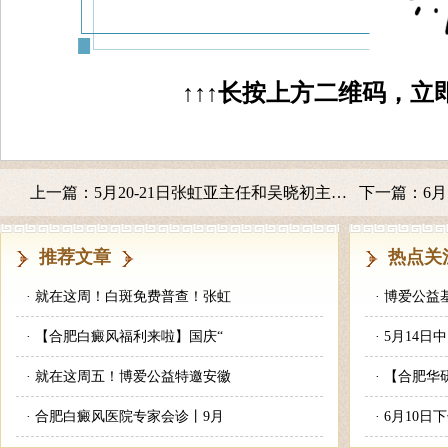
↑↑↑长按上方二维码，立
上一篇：
5月20-21日张虹亚主任和吴晓初主任在合肥华研会诊
下一篇：
6月1
推荐文章
热点关
·
就在这周！白斑免费普查！张虹
·
博爱公益
·
【合肥白癜风福利来啦】国庆“
·
5月14日
·
就在这周五！博爱公益特邀安徽
·
【合肥华
·
合肥白癜风医院专家会诊丨9月
·
6月10日