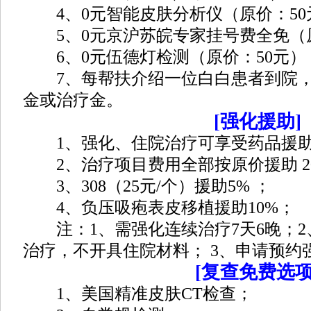
4、0元智能皮肤分析仪（原价：50
5、0元京沪苏皖专家挂号费全免（原
6、0元伍德灯检测（原价：50元）
7、每帮扶介绍一位白白患者到院，您
金或治疗金。
[强化援助]
1、强化、住院治疗可享受药品援助1
2、治疗项目费用全部按原价援助 20
3、308（25元/个）援助5% ；
4、负压吸疱表皮移植援助10%；
注：1、需强化连续治疗7天6晚；2
治疗，不开具住院材料； 3、申请预约
[复查免费选项
1、美国精准皮肤CT检查；