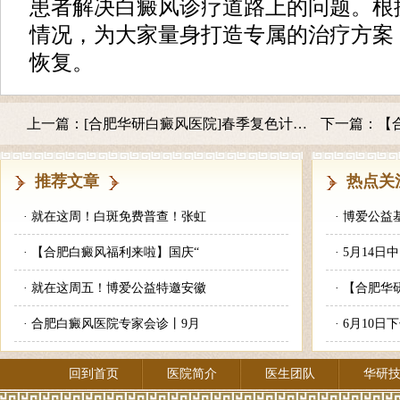
患者解决白癜风诊疗道路上的问题。根
情况，为大家量身打造专属的治疗方案
恢复。
上一篇：
[合肥华研白癜风医院]春季复色计划——京沪苏皖白癜风名医公益会诊
下一篇：
【合肥
推荐文章
热点关
·
就在这周！白斑免费普查！张虹
·
博爱公益
·
【合肥白癜风福利来啦】国庆“
·
5月14日
·
就在这周五！博爱公益特邀安徽
·
【合肥华
·
合肥白癜风医院专家会诊丨9月
·
6月10日
回到首页
医院简介
医生团队
华研