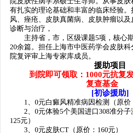
院皮肤性病学系硕士生导师。从事皮肤
有扎实的理论基础和丰富的临床经验。
风、痤疮、皮肤真菌病、皮肤肿瘤以及
诊断与治疗，
主持省，市，区级课题5项，核心期刊
20余篇。担任上海市中医药学会皮肤
院复评审上海专家库成员。
援助项目
到院即可领取：1000元抗复发治
复查基金
[初诊援助]
1、0元白癜风精准病因检测（原价：
2、0元体验5个美国进口308准分
125元）
3、0元皮肤CT（原价：160元）