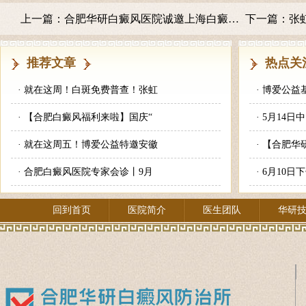
上一篇：
合肥华研白癜风医院诚邀上海白癜风专家方芳主任助力2022夏季白癜风复色
下一篇：
张
推荐文章
热点关
·
就在这周！白斑免费普查！张虹
·
博爱公益
·
【合肥白癜风福利来啦】国庆“
·
5月14日
·
就在这周五！博爱公益特邀安徽
·
【合肥华
·
合肥白癜风医院专家会诊丨9月
·
6月10日
回到首页
医院简介
医生团队
华研